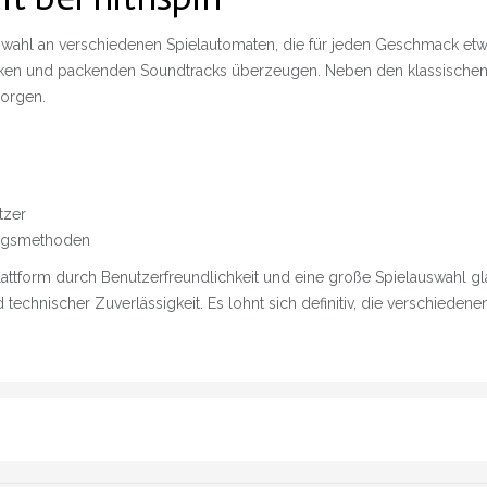
ahl an verschiedenen Spielautomaten, die für jeden Geschmack etw
fiken und packenden Soundtracks überzeugen. Neben den klassischen 
sorgen.
tzer
ungsmethoden
ttform durch Benutzerfreundlichkeit und eine große Spielauswahl glä
echnischer Zuverlässigkeit. Es lohnt sich definitiv, die verschiedene