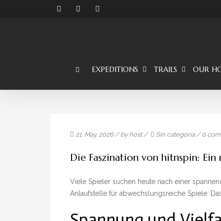
EXPEDITIONS
TRAILS
OUR HO
21. May. 2026
/ by
host
/
Sin categoría
/
0 com
Die Faszination von hitnspin: Ei
Viele Spieler suchen heute nach einer spannend
Anlaufstelle für abwechslungsreiche Spiele. Da
Spannung und Vielfal