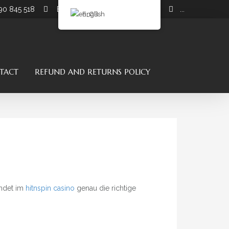
990 845 518
Email: info@atacamahorse.com
...
English
TACT
REFUND AND RETURNS POLICY
indet im
hitnspin casino
genau die richtige