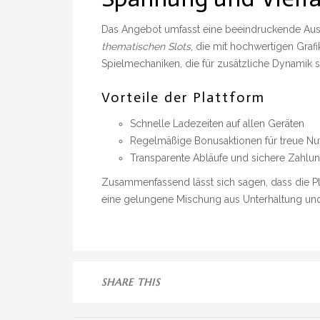
Das Angebot umfasst eine beeindruckende Ausw
thematischen Slots
, die mit hochwertigen Gra
Spielmechaniken, die für zusätzliche Dynamik 
Vorteile der Plattform
Schnelle Ladezeiten auf allen Geräten
Regelmäßige Bonusaktionen für treue Nu
Transparente Abläufe und sichere Zahl
Zusammenfassend lässt sich sagen, dass die Pla
eine gelungene Mischung aus Unterhaltung und t
SHARE THIS