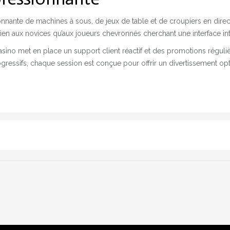
onnante de machines à sous, de jeux de table et de croupiers en direc
ien aux novices qu’aux joueurs chevronnés cherchant une interface intui
sino met en place un support client réactif et des promotions régul
ressifs, chaque session est conçue pour offrir un divertissement opt