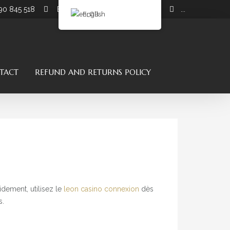
990 845 518
Email: info@atacamahorse.com
...
English
TACT
REFUND AND RETURNS POLICY
dement, utilisez le
leon casino connexion
dès
s.