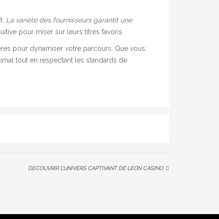
t.
La variété des fournisseurs garantit une
tive pour miser sur leurs titres favoris.
ières pour dynamiser votre parcours. Que vous
imal tout en respectant les standards de
DECOUVRIR L’UNIVERS CAPTIVANT DE LEON CASINO