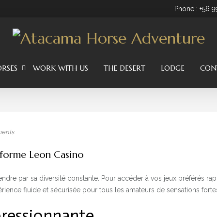
Phone : +56 
RSES
WORK WITH US
THE DESERT
LODGE
CON
ents
eforme Leon Casino
dre par sa diversité constante. Pour accéder à vos jeux préférés rapi
ience fluide et sécurisée pour tous les amateurs de sensations forte
ressionnante