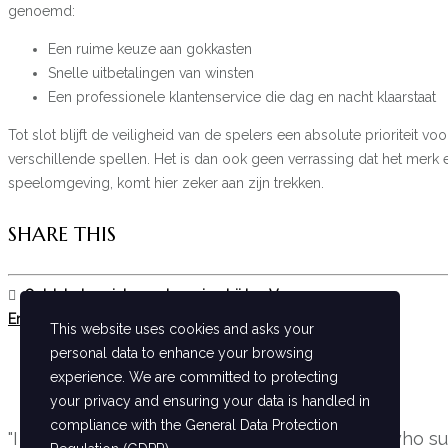
genoemd:
Een ruime keuze aan gokkasten
Snelle uitbetalingen van winsten
Een professionele klantenservice die dag en nacht klaarstaat
Tot slot blijft de veiligheid van de spelers een absolute prioriteit 
verschillende spellen. Het is dan ook geen verrassing dat het merk
speelomgeving, komt hier zeker aan zijn trekken.
SHARE THIS
Ontdek de unieke spelervaring bij LeoVegas
En dybdegående guide til Betano i Danmark
This website uses cookies and asks your
personal data to enhance your browsing
experience. We are committed to protecting
your privacy and ensuring your data is handled in
compliance with the
General Data Protection
"I want to five a special thanks for everyone who 