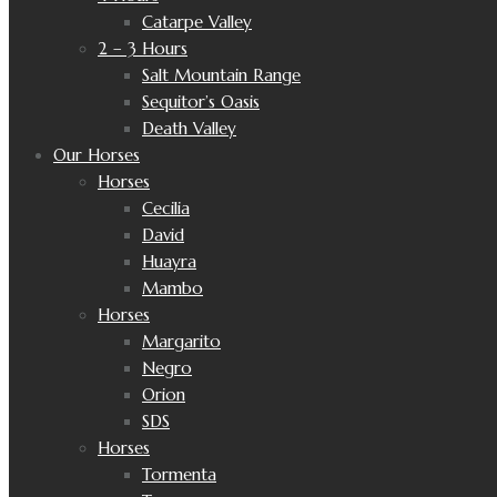
Catarpe Valley
2 – 3 Hours
Salt Mountain Range
Sequitor’s Oasis
Death Valley
Our Horses
Horses
Cecilia
David
Huayra
Mambo
Horses
Margarito
Negro
Orion
SDS
Horses
Tormenta