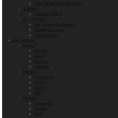
Tulor Ruins & Beter Ruins
4 Hours
Catarpe Valley
2 – 3 Hours
Salt Mountain Range
Sequitor’s Oasis
Death Valley
Our Horses
Horses
Cecilia
David
Huayra
Mambo
Horses
Margarito
Negro
Orion
SDS
Horses
Tormenta
Trueno
XVIII