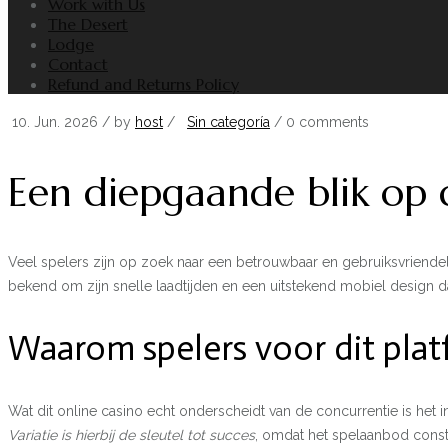
Work with Us
The Desert
Lodge
Contact
Refund and Returns Policy
10. Jun. 2026
/ by
host
/
Sin categoría
/
0 comments
Een diepgaande blik op d
Veel spelers zijn op zoek naar een betrouwbaar en gebruiksvriendel
bekend om zijn snelle laadtijden en een uitstekend mobiel design d
Waarom spelers voor dit plat
Wat dit online casino echt onderscheidt van de concurrentie is het 
Variatie is hierbij de sleutel tot succes
, omdat het spelaanbod consta