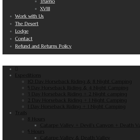
Trueno
XVIII
Work with Us
The Desert
Lodge
Contact
Refund and Returns Policy
Expeditions
10 Day Horseback Riding & 8 Night Camping
5 Day Horseback Riding & 4 Night Camping
3 Day Horseback Riding + 2 Night camping
2 Day Horseback Riding + 1 Night Camping
1 Day Horseback Riding + 1 Night Camping
Trails
8 Hours
Catarpe Valley + Devil’s Canyon + Death Va
5 Hours
Catarpe Valley & Death Valley