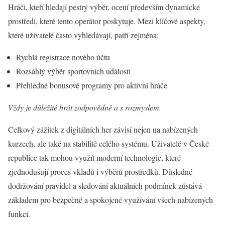
Hráči, kteří hledají pestrý výběr, ocení především dynamické
prostředí, které tento operátor poskytuje. Mezi klíčové aspekty,
které uživatelé často vyhledávají, patří zejména:
Rychlá registrace nového účtu
Rozsáhlý výběr sportovních událostí
Přehledné bonusové programy pro aktivní hráče
Vždy je důležité hrát zodpovědně a s rozmyslem.
Celkový zážitek z digitálních her závisí nejen na nabízených
kurzech, ale také na stabilitě celého systému. Uživatelé v České
republice tak mohou využít moderní technologie, které
zjednodušují proces vkladů i výběrů prostředků. Důsledné
dodržování pravidel a sledování aktuálních podmínek zůstává
základem pro bezpečné a spokojené využívání všech nabízených
funkcí.