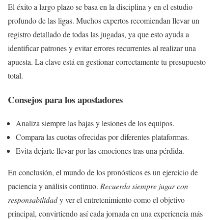
El éxito a largo plazo se basa en la disciplina y en el estudio
profundo de las ligas. Muchos expertos recomiendan llevar un
registro detallado de todas las jugadas, ya que esto ayuda a
identificar patrones y evitar errores recurrentes al realizar una
apuesta. La clave está en gestionar correctamente tu presupuesto
total.
Consejos para los apostadores
Analiza siempre las bajas y lesiones de los equipos.
Compara las cuotas ofrecidas por diferentes plataformas.
Evita dejarte llevar por las emociones tras una pérdida.
En conclusión, el mundo de los pronósticos es un ejercicio de
paciencia y análisis continuo.
Recuerda siempre jugar con
responsabilidad
y ver el entretenimiento como el objetivo
principal, convirtiendo así cada jornada en una experiencia más