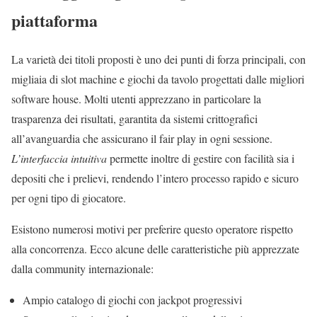
piattaforma
La varietà dei titoli proposti è uno dei punti di forza principali, con
migliaia di slot machine e giochi da tavolo progettati dalle migliori
software house. Molti utenti apprezzano in particolare la
trasparenza dei risultati, garantita da sistemi crittografici
all’avanguardia che assicurano il fair play in ogni sessione.
L’interfaccia intuitiva
permette inoltre di gestire con facilità sia i
depositi che i prelievi, rendendo l’intero processo rapido e sicuro
per ogni tipo di giocatore.
Esistono numerosi motivi per preferire questo operatore rispetto
alla concorrenza. Ecco alcune delle caratteristiche più apprezzate
dalla community internazionale:
Ampio catalogo di giochi con jackpot progressivi