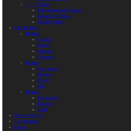
2 – 3 Hours
Salt Mountain Range
Sequitor’s Oasis
Death Valley
Our Horses
Horses
Cecilia
David
Huayra
Mambo
Horses
Margarito
Negro
Orion
SDS
Horses
Tormenta
Trueno
XVIII
Work with Us
The Desert
Lodge