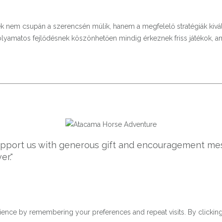
em csupán a szerencsén múlik, hanem a megfelelő stratégiák kiválasz
folyamatos fejlődésnek köszönhetően mindig érkeznek friss játékok, am
support us with generous gift and encouragement mes
er."
ence by remembering your preferences and repeat visits. By clicking 