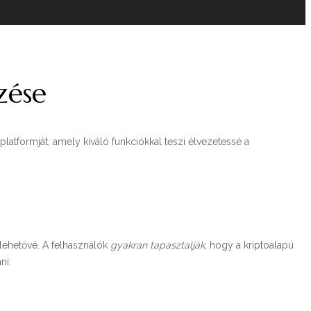
zése
platformját, amely kiváló funkciókkal teszi élvezetessé a
 lehetővé. A felhasználók
gyakran tapasztalják
, hogy a kriptoalapú
ni: