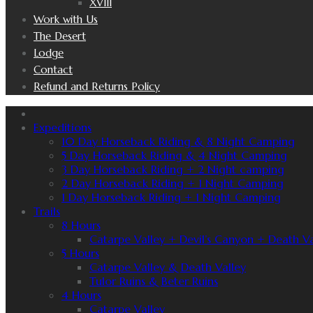
XVIII
Work with Us
The Desert
Lodge
Contact
Refund and Returns Policy
Expeditions
10 Day Horseback Riding & 8 Night Camping
5 Day Horseback Riding & 4 Night Camping
3 Day Horseback Riding + 2 Night camping
2 Day Horseback Riding + 1 Night Camping
1 Day Horseback Riding + 1 Night Camping
Trails
8 Hours
Catarpe Valley + Devil’s Canyon + Death Va
5 Hours
Catarpe Valley & Death Valley
Tulor Ruins & Beter Ruins
4 Hours
Catarpe Valley