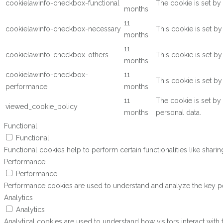
cookielawinfo-checkbox-functional
The cookie is set by
months
11
cookielawinfo-checkbox-necessary
This cookie is set b
months
11
cookielawinfo-checkbox-others
This cookie is set b
months
cookielawinfo-checkbox-
11
This cookie is set b
performance
months
11
The cookie is set by
viewed_cookie_policy
months
personal data.
Functional
Functional
Functional cookies help to perform certain functionalities like shari
Performance
Performance
Performance cookies are used to understand and analyze the key perf
Analytics
Analytics
Analytical cookies are used to understand how visitors interact with 