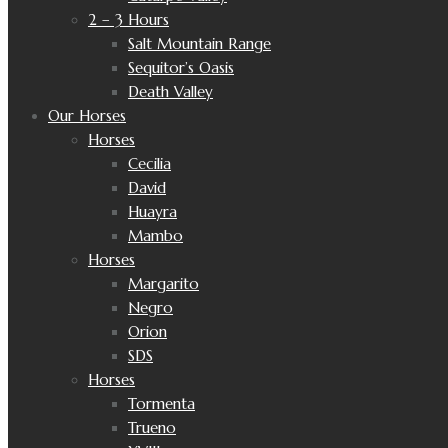
2 – 3 Hours
Salt Mountain Range
Sequitor’s Oasis
Death Valley
Our Horses
Horses
Cecilia
David
Huayra
Mambo
Horses
Margarito
Negro
Orion
SDS
Horses
Tormenta
Trueno