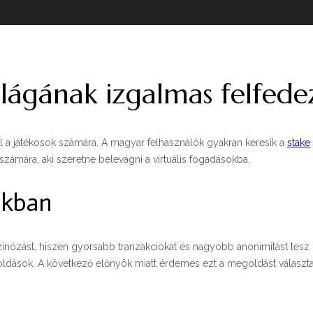
ilágának izgalmas felfede
l a játékosok számára. A magyar felhasználók gyakran keresik a
stake
számára, aki szeretne belevágni a virtuális fogadásokba.
ékban
aszinózást, hiszen gyorsabb tranzakciókat és nagyobb anonimitást tesz
dások. A következő előnyök miatt érdemes ezt a megoldást választa