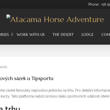
Phone : +56 
RSES
WORK WITH US
THE DESERT
LODGE
CON
ents
vých sázek u Tipsportu
hé české fanoušky naprostou jedničku na trhu. Pro detailní informace
rzy. Tato platforma nabízí širokou škálu sportovních událostí, které u
a trhu