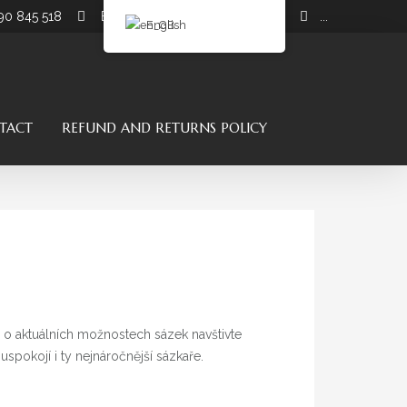
990 845 518
Email: info@atacamahorse.com
...
English
TACT
REFUND AND RETURNS POLICY
 o aktuálních možnostech sázek navštivte
spokojí i ty nejnáročnější sázkaře.