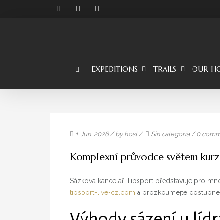
EXPEDITIONS
TRAILS
OUR HO
1. Jun. 2026
/ by
host
/
Sin categoría
/
0 comm
Komplexní průvodce světem kurzo
Sázková kancelář Tipsport představuje pro mno
tipsport-live-cz.com
a prozkoumejte dostupné ku
Výhody sázení u lídr