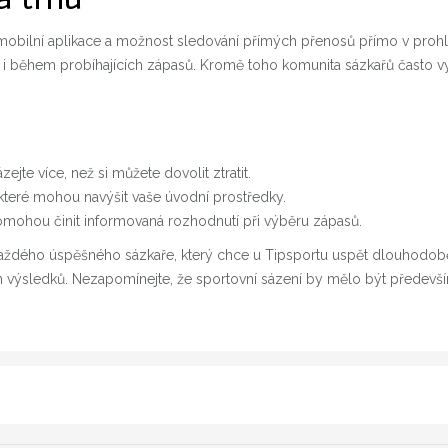
obilní aplikace a možnost sledování přímých přenosů přímo v prohlí
 i během probíhajících zápasů. Kromě toho komunita sázkařů často vyu
zejte více, než si můžete dovolit ztratit.
 které mohou navýšit vaše úvodní prostředky.
 pomohou činit informovaná rozhodnutí při výběru zápasů.
aždého úspěšného sázkaře, který chce u Tipsportu uspět dlouhodobě.
 výsledků. Nezapomínejte, že sportovní sázení by mělo být předevší