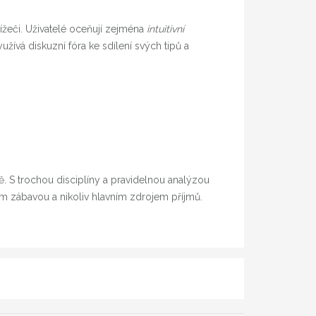
žeči. Uživatelé oceňují zejména
intuitivní
žívá diskuzní fóra ke sdílení svých tipů a
 S trochou disciplíny a pravidelnou analýzou
m zábavou a nikoliv hlavním zdrojem příjmů.