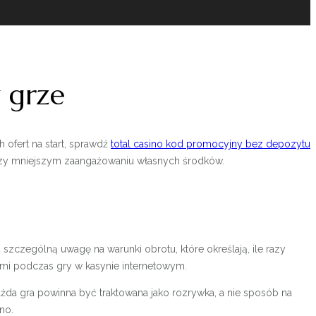
w grze
ofert na start, sprawdź
total casino kod promocyjny bez depozytu
przy mniejszym zaangażowaniu własnych środków.
zczególną uwagę na warunki obrotu, które określają, ile razy
ami podczas gry w kasynie internetowym.
żda gra powinna być traktowana jako rozrywka, a nie sposób na
no.