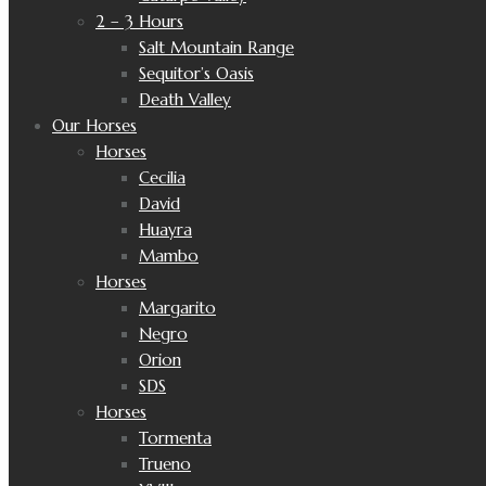
2 – 3 Hours
Salt Mountain Range
Sequitor’s Oasis
Death Valley
Our Horses
Horses
Cecilia
David
Huayra
Mambo
Horses
Margarito
Negro
Orion
SDS
Horses
Tormenta
Trueno