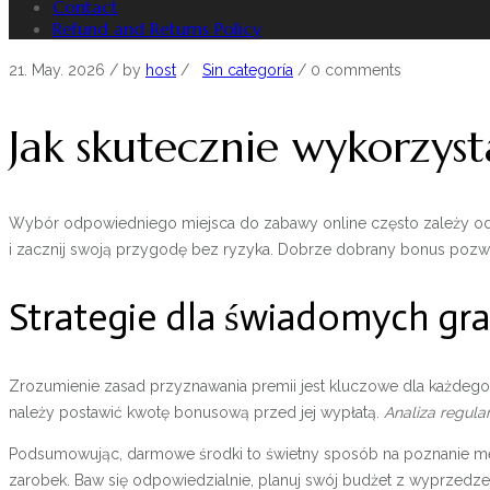
Contact
Refund and Returns Policy
21. May. 2026
/ by
host
/
Sin categoría
/
0 comments
Jak skutecznie wykorzyst
Wybór odpowiedniego miejsca do zabawy online często zależy od d
i zacznij swoją przygodę bez ryzyka. Dobrze dobrany bonus pozw
Strategie dla świadomych gr
Zrozumienie zasad przyznawania premii jest kluczowe dla każdego,
należy postawić kwotę bonusową przed jej wypłatą.
Analiza regul
Podsumowując, darmowe środki to świetny sposób na poznanie mech
zarobek. Baw się odpowiedzialnie, planuj swój budżet z wyprzedzen