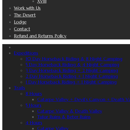
XVIII
Work with Us
The Desert
Lodge
Contact
Refund and Returns Policy
Expeditions
10 Day Horseback Riding & 8 Night Camping
5 Day Horseback Riding & 4 Night Camping
3 Day Horseback Riding + 2 Night camping
2 Day Horseback Riding + 1 Night Camping
1 Day Horseback Riding + 1 Night Camping
Trails
8 Hours
Catarpe Valley + Devil’s Canyon + Death Va
5 Hours
Catarpe Valley & Death Valley
Tulor Ruins & Beter Ruins
4 Hours
Catarpe Valley