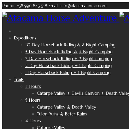
Phone : +56 990 845 518
Email: info@atacamahorse.com
...
Expeditions
10 Day Horseback Riding & 8 Night Camping
5 Day Horseback Riding & 4 Night Camping
3 Day Horseback Riding + 2 Night camping
2 Day Horseback Riding + 1 Night Camping
1 Day Horseback Riding + 1 Night Camping
Trails
8 Hours
Catarpe Valley + Devil’s Canyon + Death Valle
5 Hours
Catarpe Valley & Death Valley
Tulor Ruins & Beter Ruins
4 Hours
Catarpe Valley