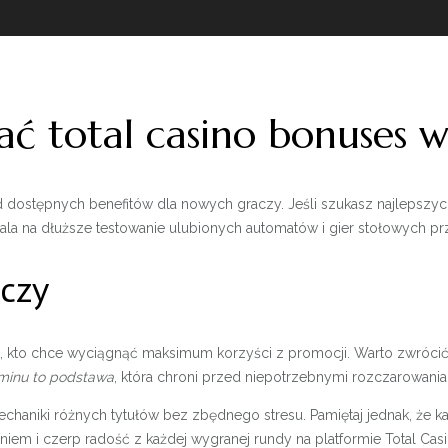
ać total casino bonuses 
ostępnych benefitów dla nowych graczy. Jeśli szukasz najlepszych 
ala na dłuższe testowanie ulubionych automatów i gier stołowych 
aczy
 kto chce wyciągnąć maksimum korzyści z promocji. Warto zwrócić s
aminu to podstawa
, która chroni przed niepotrzebnymi rozczarowani
aniki różnych tytułów bez zbędnego stresu. Pamiętaj jednak, że ka
iem i czerp radość z każdej wygranej rundy na platformie Total Casi