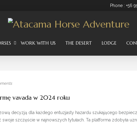
Phone : +56 
RSES
WORK WITH US
THE DESERT
LODGE
CON
mments
formę vavada w 2024 roku
zową decyzją dla każdego entuzjasty hazardu szukającego bezpiecz
ć swoje szczęście w najnowszych tytułach. Ta platforma zdobyła uz