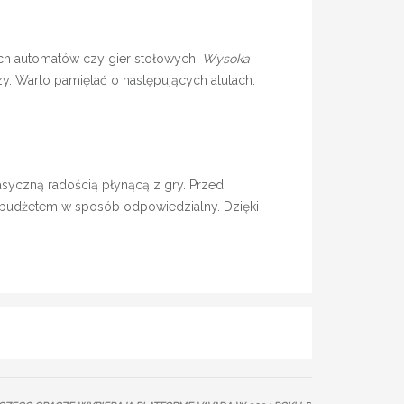
ych automatów czy gier stołowych.
Wysoka
y. Warto pamiętać o następujących atutach:
syczną radością płynącą z gry. Przed
 budżetem w sposób odpowiedzialny. Dzięki