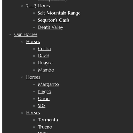
2 – 3 Hours
Salt Mountain Range
Sequitor’s Oasis
Death Valley
Our Horses
Horses
Cecilia
David
Huayra
Mambo
Horses
Margarito
Negro
Orion
SDS
Horses
Tormenta
Trueno