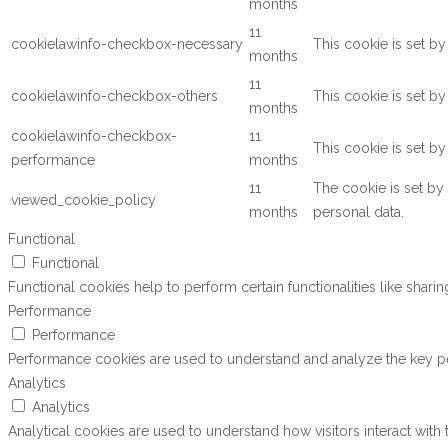
months
11
cookielawinfo-checkbox-necessary
This cookie is set b
months
11
cookielawinfo-checkbox-others
This cookie is set b
months
cookielawinfo-checkbox-
11
This cookie is set b
performance
months
11
The cookie is set by
viewed_cookie_policy
months
personal data.
Functional
Functional
Functional cookies help to perform certain functionalities like shari
Performance
Performance
Performance cookies are used to understand and analyze the key perf
Analytics
Analytics
Analytical cookies are used to understand how visitors interact with 