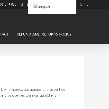
990 845 518
Email: info@atacamahorse.com
...
English
TACT
REFUND AND RETURNS POLICY
s. De nombreux passionnes choisissent de
uelle propose des tournois quotidiens