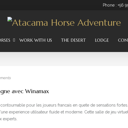
Phone : +56 
RSES
WORK WITH US
THE DESERT
LODGE
CON
ments
ligne avec Winamax
ontournable pour les joueurs francais en quete de sensations forte
’une experience utilisateur fluide et moderne. Cette salle de jeu virt
x experts.