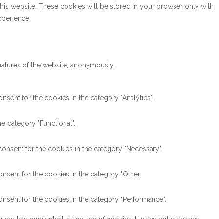
this website. These cookies will be stored in your browser only with
xperience.
features of the website, anonymously.
sent for the cookies in the category "Analytics".
e category "Functional".
onsent for the cookies in the category "Necessary".
nsent for the cookies in the category "Other.
nsent for the cookies in the category "Performance".