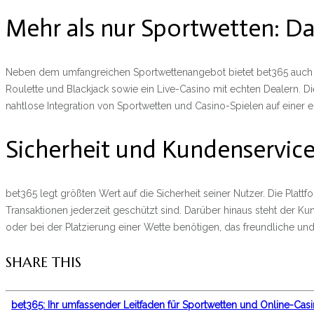
Mehr als nur Sportwetten: Da
Neben dem umfangreichen Sportwettenangebot bietet bet365 auch ein 
Roulette und Blackjack sowie ein Live-Casino mit echten Dealern. Die
nahtlose Integration von Sportwetten und Casino-Spielen auf einer e
Sicherheit und Kundenservic
bet365 legt größten Wert auf die Sicherheit seiner Nutzer. Die Platt
Transaktionen jederzeit geschützt sind. Darüber hinaus steht der K
oder bei der Platzierung einer Wette benötigen, das freundliche und
SHARE THIS
bet365: Ihr umfassender Leitfaden für Sportwetten und Online-Cas