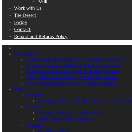
XVIII
Work with Us
The Desert
Lodge
Contact
Refund and Returns Policy
Expeditions
10 Day Horseback Riding & 8 Night Camping
5 Day Horseback Riding & 4 Night Camping
3 Day Horseback Riding + 2 Night camping
2 Day Horseback Riding + 1 Night Camping
1 Day Horseback Riding + 1 Night Camping
Trails
8 Hours
Catarpe Valley + Devil’s Canyon + Death Va
5 Hours
Catarpe Valley & Death Valley
Tulor Ruins & Beter Ruins
4 Hours
Catarpe Valley