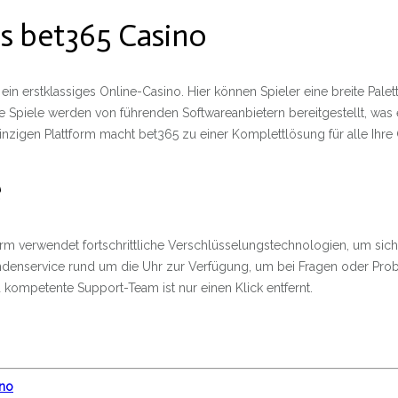
s bet365 Casino
erstklassiges Online-Casino. Hier können Spieler eine breite Palett
 Spiele werden von führenden Softwareanbietern bereitgestellt, was ein
inzigen Plattform macht bet365 zu einer Komplettlösung für alle Ihre
e
form verwendet fortschrittliche Verschlüsselungstechnologien, um sich
undenservice rund um die Uhr zur Verfügung, um bei Fragen oder Prob
 kompetente Support-Team ist nur einen Klick entfernt.
ino