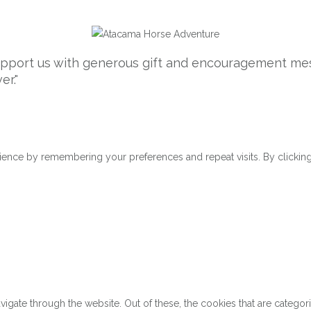
support us with generous gift and encouragement mes
er."
ence by remembering your preferences and repeat visits. By clicking 
gate through the website. Out of these, the cookies that are categor