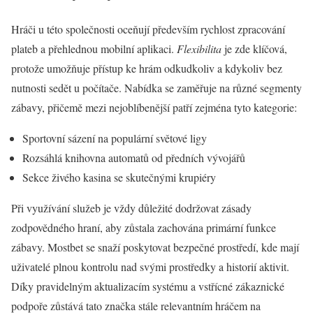
Hráči u této společnosti oceňují především rychlost zpracování
plateb a přehlednou mobilní aplikaci.
Flexibilita
je zde klíčová,
protože umožňuje přístup ke hrám odkudkoliv a kdykoliv bez
nutnosti sedět u počítače. Nabídka se zaměřuje na různé segmenty
zábavy, přičemě mezi nejoblíbenější patří zejména tyto kategorie:
Sportovní sázení na populární světové ligy
Rozsáhlá knihovna automatů od předních vývojářů
Sekce živého kasina se skutečnými krupiéry
Při využívání služeb je vždy důležité dodržovat zásady
zodpovědného hraní, aby zůstala zachována primární funkce
zábavy. Mostbet se snaží poskytovat bezpečné prostředí, kde mají
uživatelé plnou kontrolu nad svými prostředky a historií aktivit.
Díky pravidelným aktualizacím systému a vstřícné zákaznické
podpoře zůstává tato značka stále relevantním hráčem na