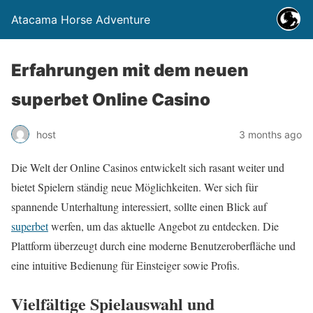
Atacama Horse Adventure
Erfahrungen mit dem neuen
superbet Online Casino
host
3 months ago
Die Welt der Online Casinos entwickelt sich rasant weiter und
bietet Spielern ständig neue Möglichkeiten. Wer sich für
spannende Unterhaltung interessiert, sollte einen Blick auf
superbet
werfen, um das aktuelle Angebot zu entdecken. Die
Plattform überzeugt durch eine moderne Benutzeroberfläche und
eine intuitive Bedienung für Einsteiger sowie Profis.
Vielfältige Spielauswahl und